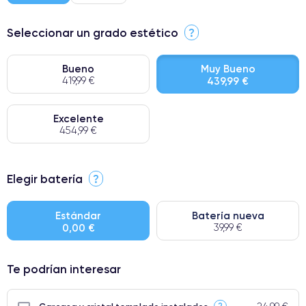
Seleccionar un grado estético
?
Bueno
Muy Bueno
419,99 €
439,99 €
Excelente
454,99 €
⭐ Premium
Elegir batería
?
● Pantalla: Pieza original de Apple. Calidad impecable.
● Batería: uso intensivo.
Estándar
Batería nueva
0,00 €
39,99 €
● Solo el 5% de nuestros teléfonos tienen una categoría Premium.
Te podrían interesar