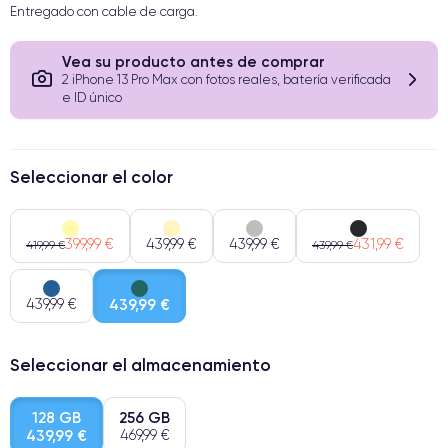
Entregado con cable de carga.
Vea su producto antes de comprar
2 iPhone 13 Pro Max con fotos reales, batería verificada
e ID único
Seleccionar el color
399,99 €
439,99 €
439,99 €
431,99 €
419,99 €
439,99 €
439,99 €
439,99 €
Seleccionar el almacenamiento
128 GB
256 GB
439,99 €
469,99 €