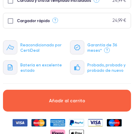
24,99 €
?
Carcasa y cristal templado instalados
24,99 €
?
Cargador rápido
Reacondicionado por
Garantía de 36
CertiDeal
meses*
?
Batería en excelente
Probado, probado y
estado
probado de nuevo
Añadir al carrito