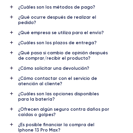
OLED 6.7 pulgadas
2778 x 1284 píxeles
¿Cuáles son los métodos de pago?
¿Qué ocurre después de realizar el
RAM
Memoria interna
pedido?
6 GB
128, 256, 512m et 1000 GB
¿Qué empresa se utiliza para el envío?
Nombre CPU
Núm. de núcleos
¿Cuáles son los plazos de entrega?
Apple A15 Bionic
6
¿Qué pasa si cambio de opinión después
Nombre GPU
Frec. procesador
de comprar/recibir el producto?
5 Core GPU
3.22 GHz
¿Cómo solicitar una devolución?
Cámara
Cámara Frontal
¿Cómo contactar con el servicio de
12 MP
12 MP
atención al cliente?
Resolución vídeo
Carga rápida
¿Cuáles son las opciones disponibles
para la batería?
4K - 3840x2160px
Si, 25W
¿Ofrecen algún seguro contra daños por
Batería
Doble SIM
caídas o golpes?
4373 mAh
nano-SIM + eSIM
¿Es posible financiar la compra del
Iphone 13 Pro Max?
Red móvil
Desbloqueado