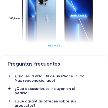
Ver más
Preguntas frecuentes
Dimensiones y Peso iPhone 13 Pro Max
¿Cuál es la vida útil de un iPhone 13 Pro
Lanzamiento
Sist. operativo
Max reacondicionado?
14/09/2021
iOS (iOS 26)
¿Qué accesorios se incluyen en el
Dimensiones
Peso
pedido?
160.8×78.1×7.65 mm
238 g
¿Qué garantías ofrecen sobre sus
productos?
Pantalla
Resol. pantalla