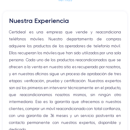
Conector Jack o Lightning
Botón de silencio
Botones de volumen
Nuestra Experiencia
Altavoz
Micrófono altavoz
Certideal es una empresa que vende y reacondiciona
Botón Inicio
teléfonos móviles. Nuestro departamento de compras
Bluetooth
adquiere los productos de los operadores de telefonía móvil.
WiFi
Ellos recuperan los móviles que han sido utilizados por una sola
Red móvil
persona. Cada uno de los productos reacondicionados que se
Vibración
ofrecen a la venta en nuestro sitio es recuperado por nosotros,
Conector USB
y en nuestras oficinas sigue un proceso de aprobación de tres
etapas: verificación, prueba y certificación. Nuestros expertos
son así los primeros en intervenir técnicamente en el producto,
que reacondicionamos nosotros mismos, sin ningún otro
intermediario. Esa es la garantía que ofrecemos a nuestros
clientes, comprar un móvil reacondicionado con total confianza,
con una garantía de 36 meses y un servicio postventa en
contacto permanente con nuestros expertos, disponible y
dedicado.