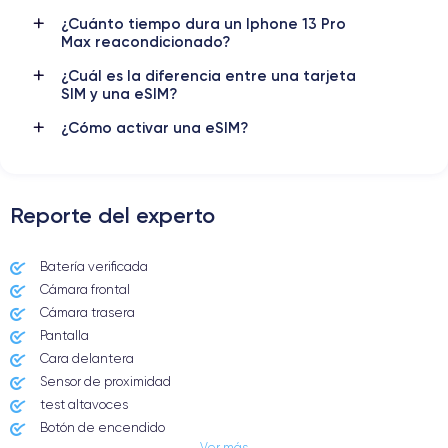
5G
Si, todos los oper.
¿Cuánto tiempo dura un Iphone 13 Pro
Max reacondicionado?
Para más detalles,
consulta la ficha técnica completa del iPhone
13 pro Max
¿Cuál es la diferencia entre una tarjeta
SIM y una eSIM?
¿Cómo activar una eSIM?
Reporte del experto
Batería verificada
Cámara frontal
Cámara trasera
Pantalla
Cara delantera
Sensor de proximidad
test altavoces
Botón de encendido
Ver más