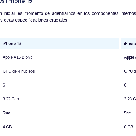
s iPhone 15
n inicial, es momento de adentrarnos en los componentes inter
 otras especificaciones cruciales.
iPhone 13
iPhon
Apple A15 Bionic
Apple 
GPU de 4 núcleos
GPU d
6
6
3.22 GHz
3.23 
5nm
5nm
4 GB
6 GB