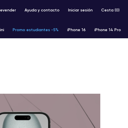
evender
Ayuda y contacto
Iniciar sesión
Cesta (
0
)
ini
Promo estudiantes -5%
iPhone 16
iPhone 14 Pro
iPhone SE 2 (2020)
iPhone X
iPhone XS