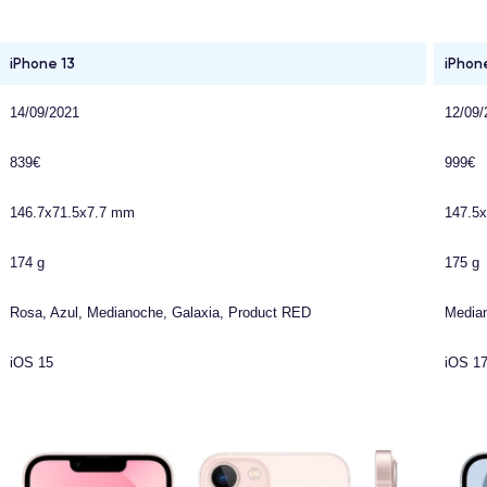
iPhone 13
iPhon
14/09/2021
12/09/
839€
999€
146.7x71.5x7.7 mm
147.5
174 g
175 g
Rosa, Azul, Medianoche, Galaxia, Product RED
Median
iOS 15
iOS 1