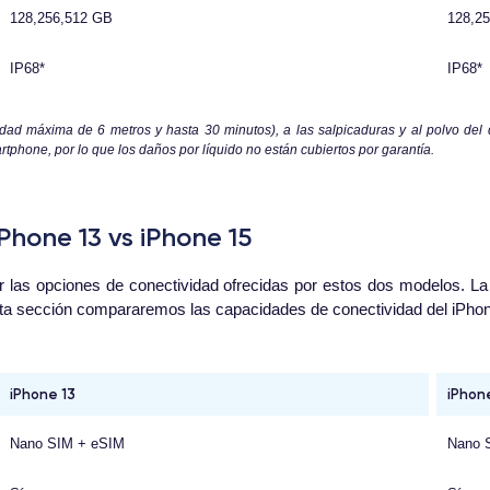
128,256,512 GB
128,2
IP68*
IP68*
didad máxima de 6 metros y hasta 30 minutos), a las salpicaduras y al polvo del di
tphone, por lo que los daños por líquido no están cubiertos por garantía.
hone 13 vs iPhone 15
ar las opciones de conectividad ofrecidas por estos dos modelos. 
esta sección compararemos las capacidades de conectividad del iPhon
iPhone 13
iPhon
Nano SIM + eSIM
Nano 