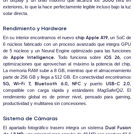
3000 nits
on display
y un brillo máximo que alcanza los
en
exteriores, lo que la hace perfectamente legible incluso bajo la luz
solar directa.
Rendimiento y Hardware
chip Apple A19
En su interior encontramos el nuevo
, un SoC de
6 núcleos fabricado con un proceso avanzado que integra GPU
de 5 núcleos y un Neural Engine optimizado para las funciones
Apple Intelligence
iOS 26
de
. Todo funciona sobre
, con
optimizaciones que aprovechan al máximo la potencia del chip.
La memoria RAM sube a 8 GB, mientras que el almacenamiento
parte de 256 GB y llega a 512 GB. En conectividad encontramos
5G, Wi-Fi 7, Bluetooth 6.0, NFC
USB-C 2.0
y puerto
,
compatible con carga rápida y estándares
MagSafe/Qi2
. El
rendimiento global es de primer nivel, pensado para gaming,
productividad y multitarea sin concesiones.
Sistema de Cámaras
Dual Fusion
El apartado fotográfico trasero integra un sistema