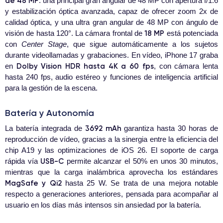
de 48 MP
: una principal gran angular de 48 MP con apertura f/1.6
y estabilización óptica avanzada, capaz de ofrecer zoom 2x de
calidad óptica, y una ultra gran angular de 48 MP con ángulo de
18 MP
visión de hasta 120°. La cámara frontal de
está potenciada
con
Center Stage
, que sigue automáticamente a los sujetos
durante videollamadas y grabaciones. En vídeo, iPhone 17 graba
Dolby Vision HDR hasta 4K a 60 fps
en
, con cámara lenta
hasta 240 fps, audio estéreo y funciones de inteligencia artificial
para la gestión de la escena.
Batería y Autonomía
3692 mAh
La batería integrada de
garantiza hasta 30 horas de
reproducción de vídeo, gracias a la sinergia entre la eficiencia del
chip A19 y las optimizaciones de iOS 26. El soporte de carga
USB-C
rápida vía
permite alcanzar el 50% en unos 30 minutos,
mientras que la carga inalámbrica aprovecha los estándares
MagSafe y Qi2
hasta 25 W. Se trata de una mejora notable
respecto a generaciones anteriores, pensada para acompañar al
usuario en los días más intensos sin ansiedad por la batería.