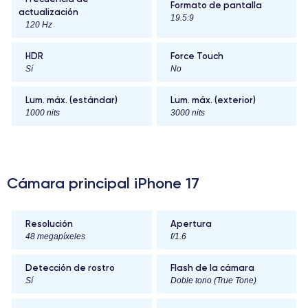
Formato de pantalla
actualización
19.5:9
120 Hz
HDR
Force Touch
Sí
No
Lum. máx. (estándar)
Lum. máx. (exterior)
1000 nits
3000 nits
Cámara principal iPhone 17
Resolución
Apertura
48 megapíxeles
f/1.6
Detección de rostro
Flash de la cámara
Sí
Doble tono (True Tone)