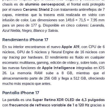
aluminio aeroespacial
chasis es de
, el frontal está protegido
Ceramic Shield 2
por el nuevo
con tratamiento antirreflejos de 7
capas, mientras que la trasera está realizada en vidrio con
infusión de color. Las dimensiones son 149,6 × 71,5 × 7,95 mm
para un peso de 177 g. Disponible en cinco colores:
Lavanda,
Azul Niebla, Negro, Blanco y Salvia
.
Rendimiento iPhone 17
Apple A19
En su interior encontramos el nuevo
, con CPU de 6
núcleos, GPU de 5 núcleos y Neural Engine de 16 núcleos con
ray tracing
por hardware. El rendimiento es fluido en cualquier
escenario: multitarea, gaming, edición de vídeo y, sobre todo, con
Apple Intelligence
las nuevas funciones de
integradas en iOS
26. La memoria RAM sube a 8 GB, mientras que el
almacenamiento parte de 256 GB y llega a 512 GB, ofreciendo
mucho más espacio que antes.
Pantalla iPhone 17
Super Retina XDR OLED de 6,3 pulgadas
La pantalla es una
frecuencia de refresco variable de 1 a 120 Hz
con
gracias a