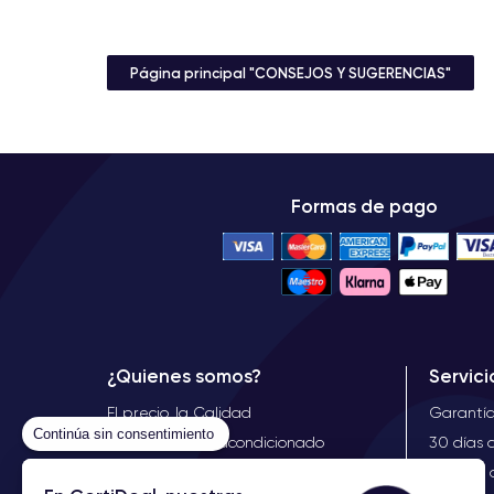
Página principal "CONSEJOS Y SUGERENCIAS"
Formas de pago
¿Quienes somos?
Servici
El precio, la Calidad
Garantía
Continúa sin consentimiento
Expertos del reacondicionado
30 días
iPhone reacondicionados
Ofertas