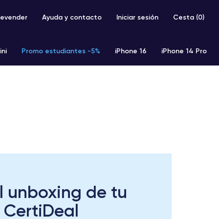
evender
Ayuda y contacto
Iniciar sesión
Cesta (
0
)
ini
Promo estudiantes -5%
iPhone 16
iPhone 14 Pro
iPhone SE 2 (2020)
iPhone X
iPhone XS
el unboxing de tu
i CertiDeal