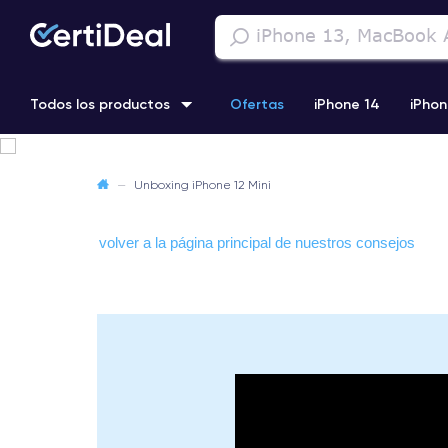
Todos los productos
Ofertas
iPhone 14
iPhon
iPhone 13 Pro
iPhone SE 3 (2022)
iPhone 12 Pro Max
—
Unboxing iPhone 12 Mini
iPhone 11 Pro
volver a la página principal de nuestros consejos