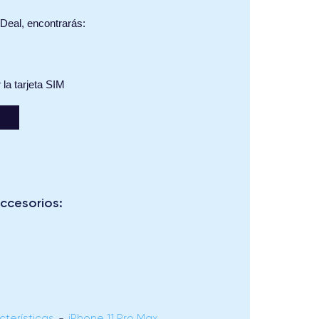
iDeal, encontrarás:
la tarjeta SIM
accesorios:
terísticas
-
iPhone 11 Pro Max