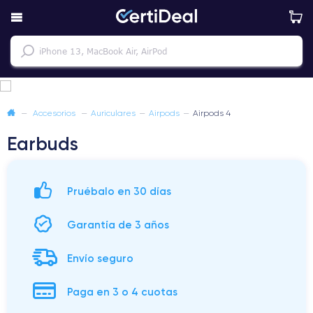
—
Accesorios
—
Auriculares
—
Airpods
—
Airpods 4
Earbuds
Pruébalo en 30 días
Garantía de 3 años
Envío seguro
Paga en 3 o 4 cuotas